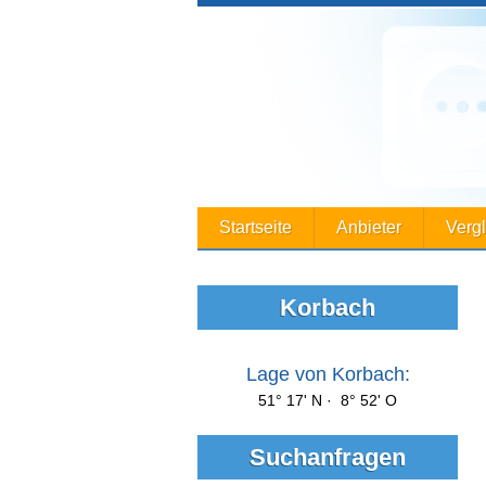
Startseite
Anbieter
Verg
Korbach
Lage von Korbach:
51° 17' N · 8° 52' O
Suchanfragen