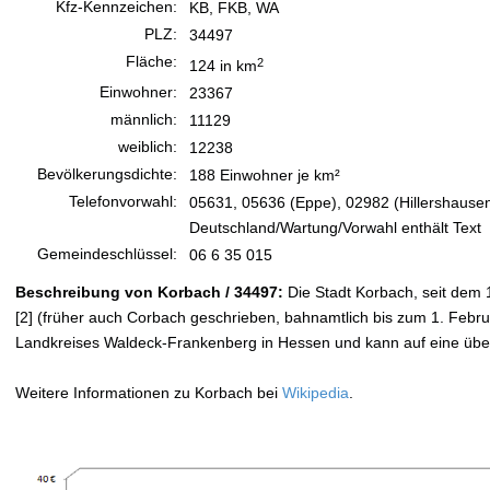
Kfz-Kennzeichen:
KB, FKB, WA
PLZ:
34497
Fläche:
2
124 in km
Einwohner:
23367
männlich:
11129
weiblich:
12238
Bevölkerungsdichte:
188 Einwohner je km²
Telefonvorwahl:
05631, 05636 (Eppe), 02982 (Hillershause
Deutschland/Wartung/Vorwahl enthält Text
Gemeindeschlüssel:
06 6 35 015
Beschreibung von Korbach / 34497:
Die Stadt Korbach, seit dem 1
[2] (früher auch Corbach geschrieben, bahnamtlich bis zum 1. Februar
Landkreises Waldeck-Frankenberg in Hessen und kann auf eine über
Weitere Informationen zu Korbach bei
Wikipedia
.