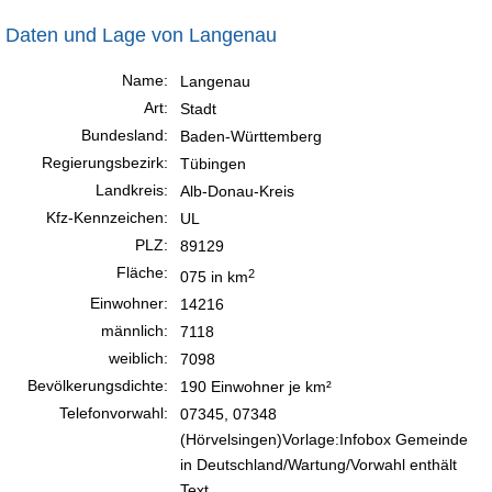
Daten und Lage von Langenau
Name:
Langenau
Art:
Stadt
Bundesland:
Baden-Württemberg
Regierungsbezirk:
Tübingen
Landkreis:
Alb-Donau-Kreis
Kfz-Kennzeichen:
UL
PLZ:
89129
Fläche:
2
075 in km
Einwohner:
14216
männlich:
7118
weiblich:
7098
Bevölkerungsdichte:
190 Einwohner je km²
Telefonvorwahl:
07345, 07348
(Hörvelsingen)Vorlage:Infobox Gemeinde
in Deutschland/Wartung/Vorwahl enthält
Text