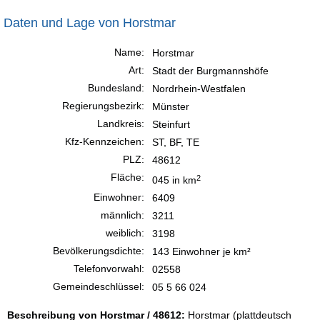
Daten und Lage von Horstmar
Name:
Horstmar
Art:
Stadt der Burgmannshöfe
Bundesland:
Nordrhein-Westfalen
Regierungsbezirk:
Münster
Landkreis:
Steinfurt
Kfz-Kennzeichen:
ST, BF, TE
PLZ:
48612
Fläche:
2
045 in km
Einwohner:
6409
männlich:
3211
weiblich:
3198
Bevölkerungsdichte:
143 Einwohner je km²
Telefonvorwahl:
02558
Gemeindeschlüssel:
05 5 66 024
Beschreibung von Horstmar / 48612:
Horstmar (plattdeutsch