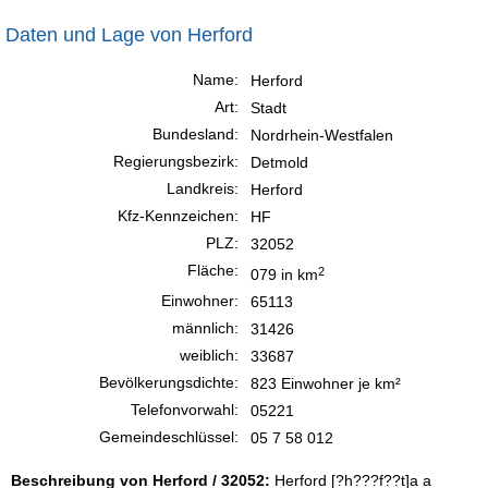
Daten und Lage von Herford
Name:
Herford
Art:
Stadt
Bundesland:
Nordrhein-Westfalen
Regierungsbezirk:
Detmold
Landkreis:
Herford
Kfz-Kennzeichen:
HF
PLZ:
32052
Fläche:
2
079 in km
Einwohner:
65113
männlich:
31426
weiblich:
33687
Bevölkerungsdichte:
823 Einwohner je km²
Telefonvorwahl:
05221
Gemeindeschlüssel:
05 7 58 012
Beschreibung von Herford / 32052:
Herford [?h???f??t]a a