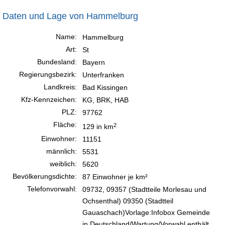
Daten und Lage von Hammelburg
Name:
Hammelburg
Art:
St
Bundesland:
Bayern
Regierungsbezirk:
Unterfranken
Landkreis:
Bad Kissingen
Kfz-Kennzeichen:
KG, BRK, HAB
PLZ:
97762
Fläche:
2
129 in km
Einwohner:
11151
männlich:
5531
weiblich:
5620
Bevölkerungsdichte:
87 Einwohner je km²
Telefonvorwahl:
09732, 09357 (Stadtteile Morlesau und
Ochsenthal) 09350 (Stadtteil
Gauaschach)Vorlage:Infobox Gemeinde
in Deutschland/Wartung/Vorwahl enthält