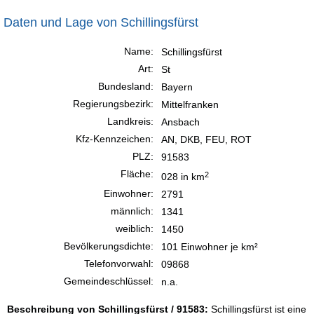
Daten und Lage von Schillingsfürst
Name:
Schillingsfürst
Art:
St
Bundesland:
Bayern
Regierungsbezirk:
Mittelfranken
Landkreis:
Ansbach
Kfz-Kennzeichen:
AN, DKB, FEU, ROT
PLZ:
91583
Fläche:
2
028 in km
Einwohner:
2791
männlich:
1341
weiblich:
1450
Bevölkerungsdichte:
101 Einwohner je km²
Telefonvorwahl:
09868
Gemeindeschlüssel:
n.a.
Beschreibung von Schillingsfürst / 91583:
Schillingsfürst ist eine