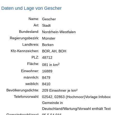
Daten und Lage von Gescher
Name:
Gescher
Art:
Stadt
Bundesland:
Nordrhein-Westfalen
Regierungsbezirk:
Münster
Landkreis:
Borken
Kfz-Kennzeichen:
BOR, AH, BOH
PLZ:
48712
Fläche:
2
081 in km
Einwohner:
16889
männlich:
8479
weiblich:
8410
Bevölkerungsdichte:
209 Einwohner je km²
Telefonvorwahl:
02542, 02863 (Hochmoor)Vorlage:Infobox
Gemeinde in
Deutschland/Wartung/Vorwahl enthält Text
Gemeindeschlüssel:
05 5 54 016