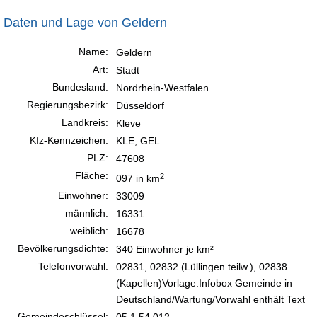
Daten und Lage von Geldern
Name:
Geldern
Art:
Stadt
Bundesland:
Nordrhein-Westfalen
Regierungsbezirk:
Düsseldorf
Landkreis:
Kleve
Kfz-Kennzeichen:
KLE, GEL
PLZ:
47608
Fläche:
2
097 in km
Einwohner:
33009
männlich:
16331
weiblich:
16678
Bevölkerungsdichte:
340 Einwohner je km²
Telefonvorwahl:
02831, 02832 (Lüllingen teilw.), 02838
(Kapellen)Vorlage:Infobox Gemeinde in
Deutschland/Wartung/Vorwahl enthält Text
Gemeindeschlüssel:
05 1 54 012