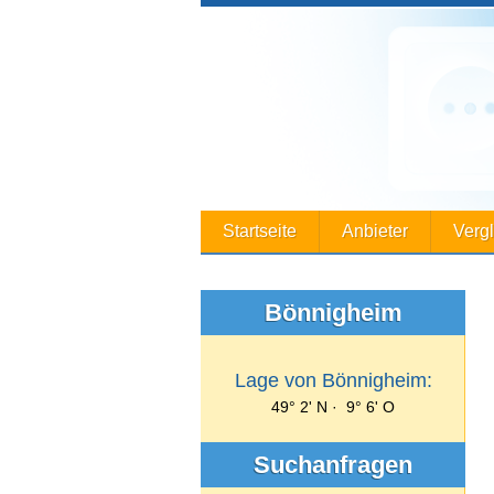
Startseite
Anbieter
Verg
Bönnigheim
Lage von Bönnigheim:
49° 2' N · 9° 6' O
Suchanfragen