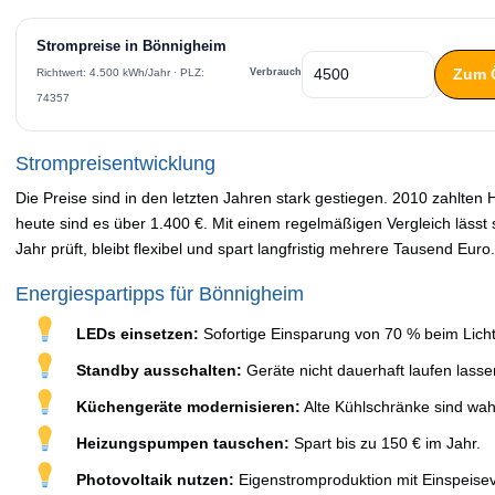
Strompreise in Bönnigheim
Zum 
Verbrauch
Richtwert: 4.500 kWh/Jahr · PLZ:
74357
Strompreisentwicklung
Die Preise sind in den letzten Jahren stark gestiegen. 2010 zahlten
heute sind es über 1.400 €. Mit einem regelmäßigen Vergleich lässt 
Jahr prüft, bleibt flexibel und spart langfristig mehrere Tausend Euro.
Energiespartipps für Bönnigheim
LEDs einsetzen:
Sofortige Einsparung von 70 % beim Licht
Standby ausschalten:
Geräte nicht dauerhaft laufen lasse
Küchengeräte modernisieren:
Alte Kühlschränke sind wah
Heizungspumpen tauschen:
Spart bis zu 150 € im Jahr.
Photovoltaik nutzen:
Eigenstromproduktion mit Einspeise