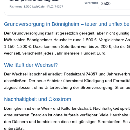
Verbrauch
Richtwert: 3.500 kWh/Jahr · PLZ: 74357
Grundversorgung in Bönnigheim – teuer und unflexibe
Der Grundversorgungstarif ist gesetzlich geregelt, aber nicht günst
kWh zahlen Bönnigheimer Haushalte rund 1.500 €. Vergleichbare An
1.150–1.200 €. Dazu kommen Sofortboni von bis zu 200 €, die die 
wechselt, verschenkt jedes Jahr mehrere Hundert Euro.
Wie läuft der Wechsel?
Der Wechsel ist schnell erledigt: Postleitzahl
74357
und Jahresverbra
abschließen. Der neue Anbieter übernimmt Kündigung und Formalit
abgeschlossen, ohne Unterbrechung der Stromversorgung. Stromaus
Nachhaltigkeit und Ökostrom
Bönnigheim ist eine Wein- und Kulturlandschaft. Nachhaltigkeit spiel
erneuerbaren Energien ist ohne Aufpreis verfügbar. Viele Haushalte 
den Dächern und kombinieren diese mit günstigen Stromtarifen. So w
unterstützt.