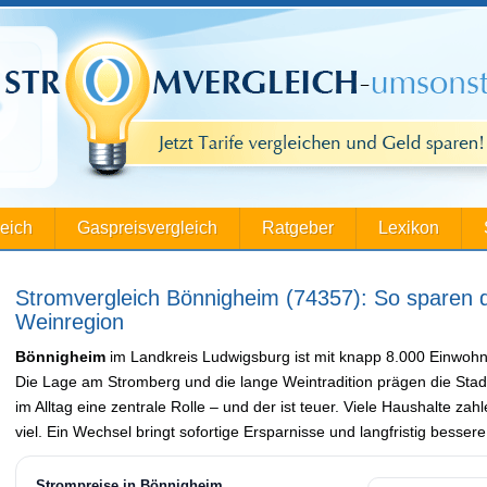
leich
Gaspreisvergleich
Ratgeber
Lexikon
Stromvergleich Bönnigheim (74357): So sparen d
Weinregion
Bönnigheim
im Landkreis Ludwigsburg ist mit knapp 8.000 Einwohne
Die Lage am Stromberg und die lange Weintradition prägen die Stadt
im Alltag eine zentrale Rolle – und der ist teuer. Viele Haushalte za
viel. Ein Wechsel bringt sofortige Ersparnisse und langfristig besser
Strompreise in Bönnigheim