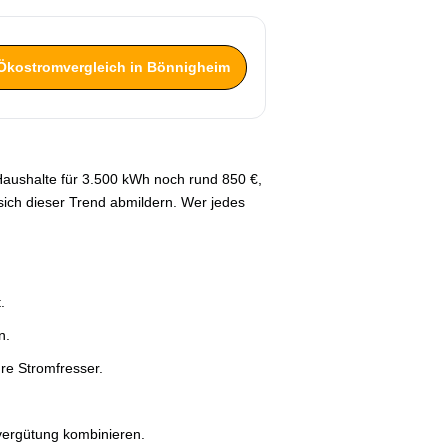
Ökostromvergleich in Bönnigheim
 Haushalte für 3.500 kWh noch rund 850 €,
sich dieser Trend abmildern. Wer jedes
.
n.
re Stromfresser.
vergütung kombinieren.