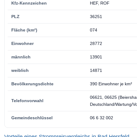
Kfz-Kennzeichen
HEF, ROF
PLZ
36251
Fläche (km²)
074
Einwohner
28772
männlich
13901
weiblich
14871
Bevölkerungsdichte
390 Einwohner je km²
06621, 06625 (Beiersha
Telefonvorwahl
Deutschland/Wartung/Vor
Gemeindeschlüssel
06 6 32 002
Vorteile eines Strompreisvergleichs in Bad Hersfeld