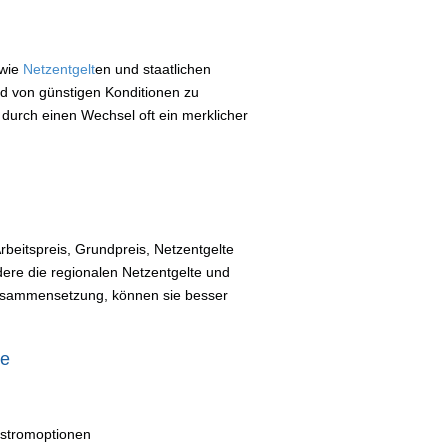
 wie
Netzentgelt
en und staatlichen
und von günstigen Konditionen zu
h durch einen Wechsel oft ein merklicher
eitspreis, Grundpreis, Netzentgelte
ere die regionalen Netzentgelte und
usammensetzung, können sie besser
se
ostromoptionen