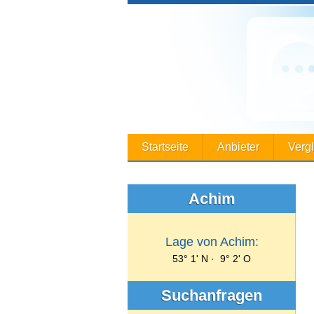
Startseite
Anbieter
Verg
Achim
Lage von Achim:
53° 1' N · 9° 2' O
Suchanfragen