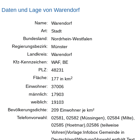
Daten und Lage von Warendorf
Name:
Warendorf
Art:
Stadt
Bundesland:
Nordrhein-Westfalen
Regierungsbezirk:
Münster
Landkreis:
Warendorf
Kfz-Kennzeichen:
WAF, BE
PLZ:
48231
Fläche:
2
177 in km
Einwohner:
37006
männlich:
17903
weiblich:
19103
Bevölkerungsdichte:
209 Einwohner je km²
Telefonvorwahl:
02581, 02582 (Müssingen), 02584 (Milte),
02585 (Hoetmar),02586 (teilweise
Vohren)Vorlage:Infobox Gemeinde in
Deutschland/Wartung/Vorwahl enthält Text