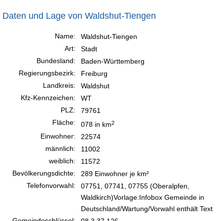
Daten und Lage von Waldshut-Tiengen
Name:
Waldshut-Tiengen
Art:
Stadt
Bundesland:
Baden-Württemberg
Regierungsbezirk:
Freiburg
Landkreis:
Waldshut
Kfz-Kennzeichen:
WT
PLZ:
79761
Fläche:
2
078 in km
Einwohner:
22574
männlich:
11002
weiblich:
11572
Bevölkerungsdichte:
289 Einwohner je km²
Telefonvorwahl:
07751, 07741, 07755 (Oberalpfen,
Waldkirch)Vorlage:Infobox Gemeinde in
Deutschland/Wartung/Vorwahl enthält Text
Gemeindeschlüssel:
08 3 37 126