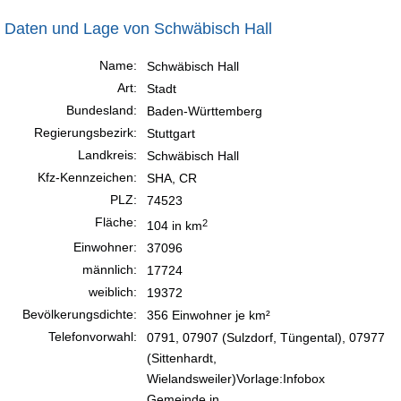
Daten und Lage von Schwäbisch Hall
Name:
Schwäbisch Hall
Art:
Stadt
Bundesland:
Baden-Württemberg
Regierungsbezirk:
Stuttgart
Landkreis:
Schwäbisch Hall
Kfz-Kennzeichen:
SHA, CR
PLZ:
74523
Fläche:
2
104 in km
Einwohner:
37096
männlich:
17724
weiblich:
19372
Bevölkerungsdichte:
356 Einwohner je km²
Telefonvorwahl:
0791, 07907 (Sulzdorf, Tüngental), 07977
(Sittenhardt,
Wielandsweiler)Vorlage:Infobox
Gemeinde in