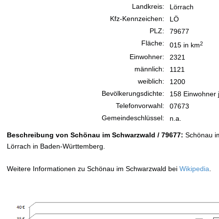
Landkreis:
Lörrach
Kfz-Kennzeichen:
LÖ
PLZ:
79677
Fläche:
2
015 in km
Einwohner:
2321
männlich:
1121
weiblich:
1200
Bevölkerungsdichte:
158 Einwohner 
Telefonvorwahl:
07673
Gemeindeschlüssel:
n.a.
Beschreibung von Schönau im Schwarzwald / 79677:
Schönau im
Lörrach in Baden-Württemberg.
Weitere Informationen zu Schönau im Schwarzwald bei
Wikipedia
.