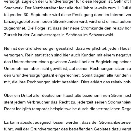
versorgt, zugleich der Grundversorger für diese Region ist. Sehr oft 
Stadtwerk. Der Netzbetreiber legt alle drei Jahre jeweils zum 1. Jul
folgenden 30. September wird diese Festlegung dann im Internet verö
Einzugsgebiet zum neuen Stromkunden wird, wird erst einmal autom
zugeordnet. Die Folge ist, dass der neue Stromkunde den relativ h
Zurzeit ist der Grundversorger in Schönau im Schwarzwald.
Nun ist der Grundversorger gesetzlich dazu verpflichtet, jeden Hau
versorgen. Rein statistisch sind hier auch Kunden mit einem negativ
das Unternehmen einen gewissen Ausfall bei der Begleichung sein
Unternehmen aber nicht gewillt ist, auf seinen Rechnungen sitzen zu 
den Grundversorgungstarif eingerechnet. Somit tragen alle Kunden
mit, die ihre Rechnungen nicht bezahlen. Dies erklärt das relativ h
Über ein Drittel aller deutschen Haushalte beziehen ihren Strom no
steht jedem Verbraucher das Recht zu, jederzeit seinen Stromanbiet
Recht lediglich temporär beispielsweise durch die vertraglichen Re
Es kann absolut ausgeschlossen werden, dass der Stromanbieterwe
führt, weil der Grundversorger des betreffenden Gebietes dazu verpfli