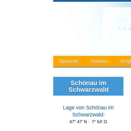
Startseite
Anbieter
Verg
Schönau im
Schwarzwald
Lage von Schönau im
Schwarzwald:
47° 47' N · 7° 54' O