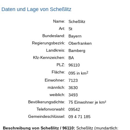
Daten und Lage von Scheßlitz
Name:
Scheßlitz
Art:
St
Bundesland:
Bayern
Regierungsbezirk:
Oberfranken
Landkreis:
Bamberg
Kfz-Kennzeichen:
BA
PLZ:
96110
Fläche:
2
095 in km
Einwohner:
7123
männlich:
3630
weiblich:
3493
Bevölkerungsdichte:
75 Einwohner je km²
Telefonvorwahl:
09542
Gemeindeschlüssel:
09 4 71 185
Beschreibung von Scheßlitz / 96110:
Scheßlitz (mundartlich: