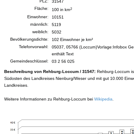
PLZ:
31547
Fläche:
2
100 in km
Einwohner:
10151
männlich:
5119
weiblich:
5032
Bevölkerungsdichte:
102 Einwohner je km²
Telefonvorwahl:
05037, 05766 (Loccum)Vorlage:Infobox Ge
enthält Text
Gemeindeschlüssel:
03 2 56 025
Beschreibung von Rehburg-Loccum / 31547:
Rehburg-Loccum ist
Südosten des Landkreises Nienburg/Weser und mit gut 10.000 Einwo
Landkreises.
Weitere Informationen zu Rehburg-Loccum bei
Wikipedia
.