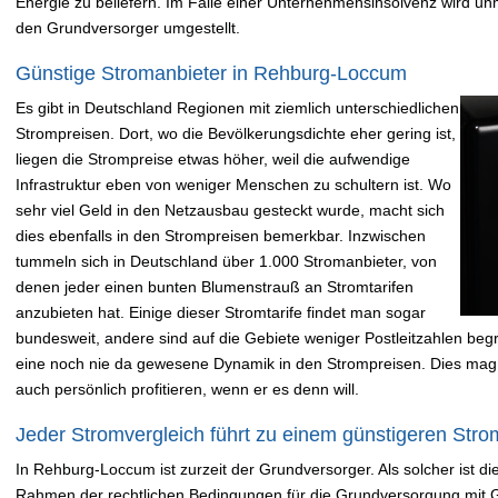
Energie zu beliefern. Im Falle einer Unternehmensinsolvenz wird un
den Grundversorger umgestellt.
Günstige Stromanbieter in Rehburg-Loccum
Es gibt in Deutschland Regionen mit ziemlich unterschiedlichen
Strompreisen. Dort, wo die Bevölkerungsdichte eher gering ist,
liegen die Strompreise etwas höher, weil die aufwendige
Infrastruktur eben von weniger Menschen zu schultern ist. Wo
sehr viel Geld in den Netzausbau gesteckt wurde, macht sich
dies ebenfalls in den Strompreisen bemerkbar. Inzwischen
tummeln sich in Deutschland über 1.000 Stromanbieter, von
denen jeder einen bunten Blumenstrauß an Stromtarifen
anzubieten hat. Einige dieser Stromtarife findet man sogar
bundesweit, andere sind auf die Gebiete weniger Postleitzahlen begre
eine noch nie da gewesene Dynamik in den Strompreisen. Dies mag
auch persönlich profitieren, wenn er es denn will.
Jeder Stromvergleich führt zu einem günstigeren Strom
In Rehburg-Loccum ist zurzeit der Grundversorger. Als solcher ist die
Rahmen der rechtlichen Bedingungen für die Grundversorgung mit Ga