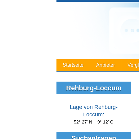
Startseite
Anbieter
Verg
Rehburg-Loccum
Lage von Rehburg-
Loccum:
52° 27' N · 9° 12' O
Suchanfragen