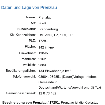
Daten und Lage von Prenzlau
Name:
Prenzlau
Art:
Stadt
Bundesland:
Brandenburg
Kfz-Kennzeichen:
UM, ANG, PZ, SDT, TP
PLZ:
17291
Fläche:
2
142 in km
Einwohner:
19045
männlich:
9162
weiblich:
9883
Bevölkerungsdichte:
134 Einwohner je km²
Telefonvorwahl:
03984, 039851 (Dauer)Vorlage:Infobox
Gemeinde in
Deutschland/Wartung/Vorwahl enthält Text
Gemeindeschlüssel:
12 0 73 452
Beschreibung von Prenzlau / 17291:
Prenzlau ist die Kreisstadt