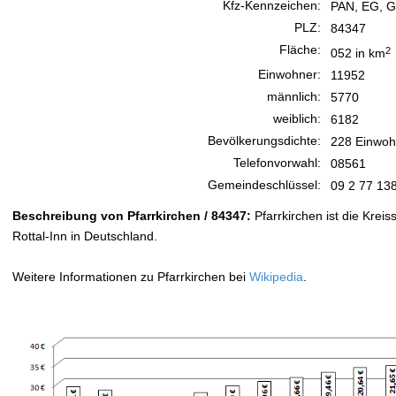
Kfz-Kennzeichen:
PAN, EG, G
PLZ:
84347
Fläche:
2
052 in km
Einwohner:
11952
männlich:
5770
weiblich:
6182
Bevölkerungsdichte:
228 Einwoh
Telefonvorwahl:
08561
Gemeindeschlüssel:
09 2 77 13
Beschreibung von Pfarrkirchen / 84347:
Pfarrkirchen ist die Krei
Rottal-Inn in Deutschland.
Weitere Informationen zu Pfarrkirchen bei
Wikipedia
.