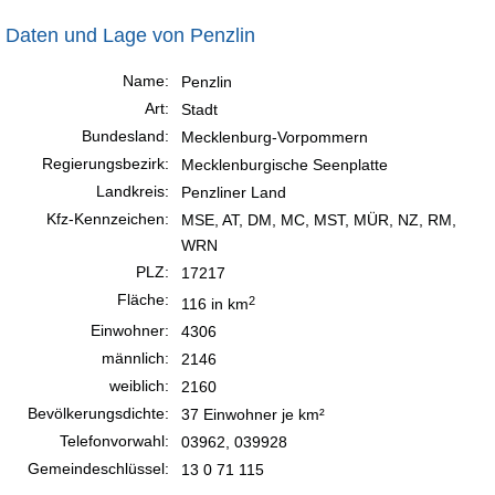
Daten und Lage von Penzlin
Name:
Penzlin
Art:
Stadt
Bundesland:
Mecklenburg-Vorpommern
Regierungsbezirk:
Mecklenburgische Seenplatte
Landkreis:
Penzliner Land
Kfz-Kennzeichen:
MSE, AT, DM, MC, MST, MÜR, NZ, RM,
WRN
PLZ:
17217
Fläche:
2
116 in km
Einwohner:
4306
männlich:
2146
weiblich:
2160
Bevölkerungsdichte:
37 Einwohner je km²
Telefonvorwahl:
03962, 039928
Gemeindeschlüssel:
13 0 71 115