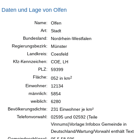
Daten und Lage von Olfen
Name:
Olfen
Art:
Stadt
Bundesland:
Nordrhein-Westfalen
Regierungsbezirk:
Münster
Landkreis:
Coesfeld
Kfz-Kennzeichen:
COE, LH
PLZ:
59399
Fläche:
2
052 in km
Einwohner:
12134
männlich:
5854
weiblich:
6280
Bevölkerungsdichte:
231 Einwohner je km²
Telefonvorwahl:
02595 und 02592 (Teile
Vinnums)Vorlage:Infobox Gemeinde in
Deutschland/Wartung/Vorwahl enthält Text
Gemeindeschlüssel:
05 5 58 036