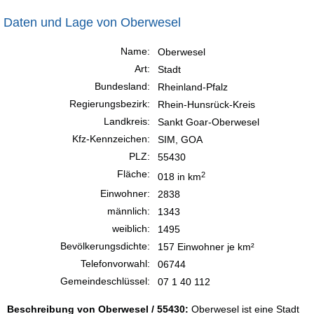
Daten und Lage von Oberwesel
Name:
Oberwesel
Art:
Stadt
Bundesland:
Rheinland-Pfalz
Regierungsbezirk:
Rhein-Hunsrück-Kreis
Landkreis:
Sankt Goar-Oberwesel
Kfz-Kennzeichen:
SIM, GOA
PLZ:
55430
Fläche:
2
018 in km
Einwohner:
2838
männlich:
1343
weiblich:
1495
Bevölkerungsdichte:
157 Einwohner je km²
Telefonvorwahl:
06744
Gemeindeschlüssel:
07 1 40 112
Beschreibung von Oberwesel / 55430:
Oberwesel ist eine Stadt