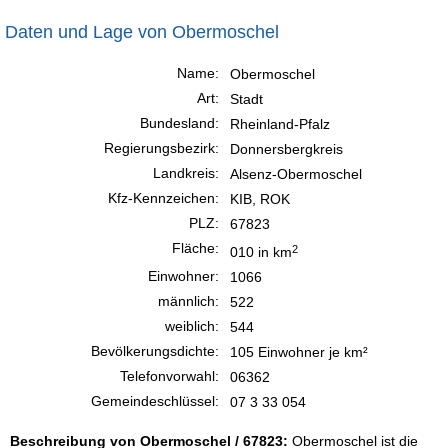
Daten und Lage von Obermoschel
Name:
Obermoschel
Art:
Stadt
Bundesland:
Rheinland-Pfalz
Regierungsbezirk:
Donnersbergkreis
Landkreis:
Alsenz-Obermoschel
Kfz-Kennzeichen:
KIB, ROK
PLZ:
67823
Fläche:
2
010 in km
Einwohner:
1066
männlich:
522
weiblich:
544
Bevölkerungsdichte:
105 Einwohner je km²
Telefonvorwahl:
06362
Gemeindeschlüssel:
07 3 33 054
Beschreibung von Obermoschel / 67823:
Obermoschel ist die