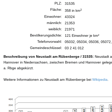
PLZ:
31535
Fläche:
2
358 in km
Einwohner:
43324
männlich:
21353
weiblich:
21971
Bevölkerungsdichte:
121 Einwohner je km²
Telefonvorwahl:
05032, 05034, 05036, 05072,
Gemeindeschlüssel:
03 2 41 012
Beschreibung von Neustadt am Rübenberge / 31535:
Neustadt a
Hannover in Niedersachsen, zwischen Bremen und Hannover gelegen
a. Rbge abgekürzt.
Weitere Informationen zu Neustadt am Rübenberge bei
Wikipedia
.