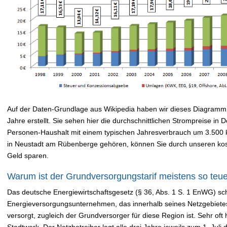
Auf der Daten-Grundlage aus Wikipedia haben wir dieses Diagramm 
Jahre erstellt. Sie sehen hier die durchschnittlichen Strompreise in
Personen-Haushalt mit einem typischen Jahresverbrauch um 3.500
in Neustadt am Rübenberge gehören, können Sie durch unseren ko
Geld sparen.
Warum ist der Grundversorgungstarif meistens so teu
Das deutsche Energiewirtschaftsgesetz (§ 36, Abs. 1 S. 1 EnWG) sch
Energieversorgungsunternehmen, das innerhalb seines Netzgebiete
versorgt, zugleich der Grundversorger für diese Region ist. Sehr oft 
Stadtwerk. Der Netzbetreiber legt alle drei Jahre jeweils zum 1. Jul