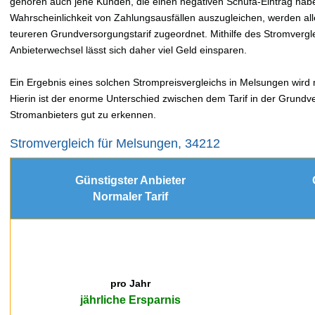
gehören auch jene Kunden, die einen negativen Schufa-Eintrag hab
Wahrscheinlichkeit von Zahlungsausfällen auszugleichen, werden a
teureren Grundversorgungstarif zugeordnet. Mithilfe des Stromver
Anbieterwechsel lässt sich daher viel Geld einsparen.
Ein Ergebnis eines solchen Strompreisvergleichs in Melsungen wird m
Hierin ist der enorme Unterschied zwischen dem Tarif in der Grundv
Stromanbieters gut zu erkennen.
Stromvergleich für Melsungen, 34212
Günstigster Anbieter
Normaler Tarif
pro Jahr
jährliche Ersparnis