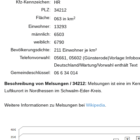
Kfz-Kennzeichen:
HR
PLZ:
34212
Fläche:
2
063 in km
Einwohner:
13293
männlich:
6503
weiblich:
6790
Bevölkerungsdichte:
211 Einwohner je km²
Telefonvorwahl:
05661, 05602 (Günsterode)Vorlage:Infobo
Deutschland/Wartung/Vorwahl enthält Text
Gemeindeschlüssel:
06 6 34 014
Beschreibung von Melsungen / 34212:
Melsungen ist eine im Kern 
Luftkurort in Nordhessen im Schwalm-Eder-Kreis.
Weitere Informationen zu Melsungen bei
Wikipedia
.