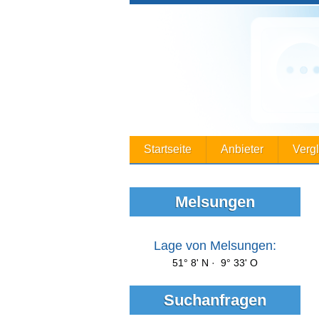
Startseite
Anbieter
Verg
Melsungen
Lage von Melsungen:
51° 8' N · 9° 33' O
Suchanfragen