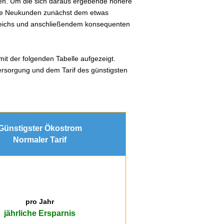
en. Um die sich daraus ergebende höhere
lle Neukunden zunächst dem etwas
gleichs und anschließendem konsequenten
it der folgenden Tabelle aufgezeigt.
ersorgung und dem Tarif des günstigsten
Günstigster Ökostrom
Normaler Tarif
pro Jahr
jährliche Ersparnis