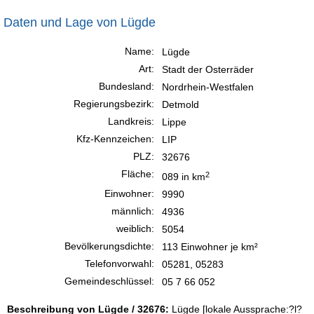
Daten und Lage von Lügde
Name:
Lügde
Art:
Stadt der Osterräder
Bundesland:
Nordrhein-Westfalen
Regierungsbezirk:
Detmold
Landkreis:
Lippe
Kfz-Kennzeichen:
LIP
PLZ:
32676
Fläche:
2
089 in km
Einwohner:
9990
männlich:
4936
weiblich:
5054
Bevölkerungsdichte:
113 Einwohner je km²
Telefonvorwahl:
05281, 05283
Gemeindeschlüssel:
05 7 66 052
Beschreibung von Lügde / 32676:
Lügde [lokale Aussprache:?l?