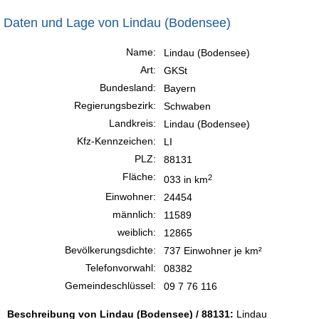
Daten und Lage von Lindau (Bodensee)
Name:
Lindau (Bodensee)
Art:
GKSt
Bundesland:
Bayern
Regierungsbezirk:
Schwaben
Landkreis:
Lindau (Bodensee)
Kfz-Kennzeichen:
LI
PLZ:
88131
Fläche:
2
033 in km
Einwohner:
24454
männlich:
11589
weiblich:
12865
Bevölkerungsdichte:
737 Einwohner je km²
Telefonvorwahl:
08382
Gemeindeschlüssel:
09 7 76 116
Beschreibung von Lindau (Bodensee) / 88131:
Lindau