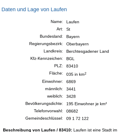
Daten und Lage von Laufen
Name:
Laufen
Art:
St
Bundesland:
Bayern
Regierungsbezirk:
Oberbayern
Landkreis:
Berchtesgadener Land
Kfz-Kennzeichen:
BGL
PLZ:
83410
Fläche:
2
035 in km
Einwohner:
6869
männlich:
3441
weiblich:
3428
Bevölkerungsdichte:
195 Einwohner je km²
Telefonvorwahl:
08682
Gemeindeschlüssel:
09 1 72 122
Beschreibung von Laufen / 83410:
Laufen ist eine Stadt im