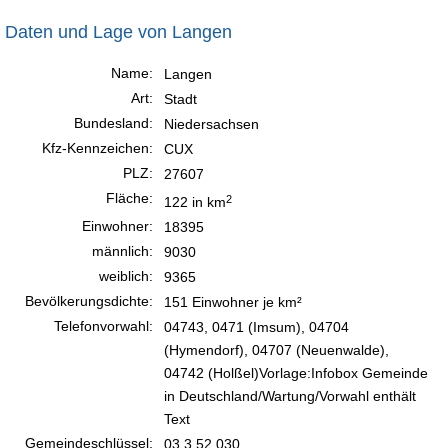
Daten und Lage von Langen
Name:
Langen
Art:
Stadt
Bundesland:
Niedersachsen
Kfz-Kennzeichen:
CUX
PLZ:
27607
Fläche:
2
122 in km
Einwohner:
18395
männlich:
9030
weiblich:
9365
Bevölkerungsdichte:
151 Einwohner je km²
Telefonvorwahl:
04743, 0471 (Imsum), 04704
(Hymendorf), 04707 (Neuenwalde),
04742 (Holßel)Vorlage:Infobox Gemeinde
in Deutschland/Wartung/Vorwahl enthält
Text
Gemeindeschlüssel:
03 3 52 030