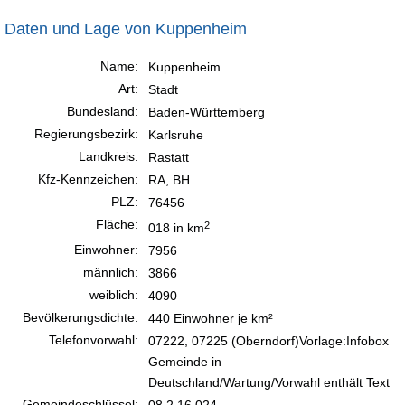
Daten und Lage von Kuppenheim
Name:
Kuppenheim
Art:
Stadt
Bundesland:
Baden-Württemberg
Regierungsbezirk:
Karlsruhe
Landkreis:
Rastatt
Kfz-Kennzeichen:
RA, BH
PLZ:
76456
Fläche:
2
018 in km
Einwohner:
7956
männlich:
3866
weiblich:
4090
Bevölkerungsdichte:
440 Einwohner je km²
Telefonvorwahl:
07222, 07225 (Oberndorf)Vorlage:Infobox
Gemeinde in
Deutschland/Wartung/Vorwahl enthält Text
Gemeindeschlüssel:
08 2 16 024