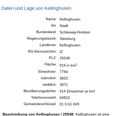
Daten und Lage von Kellinghusen
Name:
Kellinghusen
Art:
Stadt
Bundesland:
Schleswig-Holstein
Regierungsbezirk:
Steinburg
Landkreis:
Kellinghusen
Kfz-Kennzeichen:
IZ
PLZ:
25548
Fläche:
2
019 in km
Einwohner:
7794
männlich:
3823
weiblich:
3971
Bevölkerungsdichte:
414 Einwohner je km²
Telefonvorwahl:
04822
Gemeindeschlüssel:
01 0 61 049
Beschreibung von Kellinghusen / 25548:
Kellinghusen ist eine