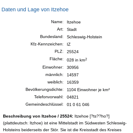
Daten und Lage von Itzehoe
Name:
Itzehoe
Art:
Stadt
Bundesland:
Schleswig-Holstein
Kfz-Kennzeichen:
IZ
PLZ:
25524
Fläche:
2
028 in km
Einwohner:
30956
männlich:
14597
weiblich:
16359
Bevölkerungsdichte:
1104 Einwohner je km²
Telefonvorwahl:
04821
Gemeindeschlüssel:
01 0 61 046
Beschreibung von Itzehoe / 25524:
Itzehoe [?ts??ho?]
(plattdeutsch: Itzhoe) ist eine Mittelstadt im Südwesten Schleswig-
Holsteins beiderseits der Stör. Sie ist die Kreisstadt des Kreises