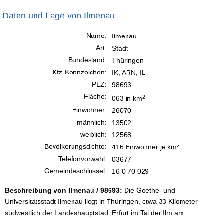
Daten und Lage von Ilmenau
Name:
Ilmenau
Art:
Stadt
Bundesland:
Thüringen
Kfz-Kennzeichen:
IK, ARN, IL
PLZ:
98693
Fläche:
2
063 in km
Einwohner:
26070
männlich:
13502
weiblich:
12568
Bevölkerungsdichte:
416 Einwohner je km²
Telefonvorwahl:
03677
Gemeindeschlüssel:
16 0 70 029
Beschreibung von Ilmenau / 98693:
Die Goethe- und
Universitätsstadt Ilmenau liegt in Thüringen, etwa 33 Kilometer
südwestlich der Landeshauptstadt Erfurt im Tal der Ilm am