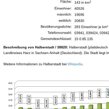
Fläche:
2
143 in km
Einwohner:
40526
männlich:
19696
weiblich:
20830
Bevölkerungsdichte:
283 Einwohner je km²
Telefonvorwahl:
03941, 039424, 0394
Gemeindeschlüssel:
15 0 85 135
Beschreibung von Halberstadt / 38820:
Halberstadt (plattdeutsch 
Landkreises Harz in Sachsen-Anhalt (Deutschland). Die Stadt liegt i
Weitere Informationen zu Halberstadt bei
Wikipedia
.