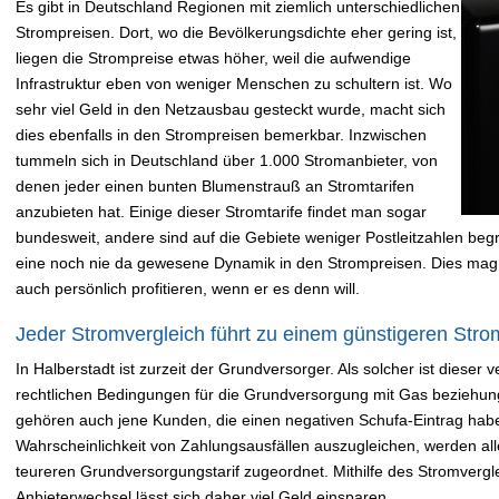
Es gibt in Deutschland Regionen mit ziemlich unterschiedlichen
Strompreisen. Dort, wo die Bevölkerungsdichte eher gering ist,
liegen die Strompreise etwas höher, weil die aufwendige
Infrastruktur eben von weniger Menschen zu schultern ist. Wo
sehr viel Geld in den Netzausbau gesteckt wurde, macht sich
dies ebenfalls in den Strompreisen bemerkbar. Inzwischen
tummeln sich in Deutschland über 1.000 Stromanbieter, von
denen jeder einen bunten Blumenstrauß an Stromtarifen
anzubieten hat. Einige dieser Stromtarife findet man sogar
bundesweit, andere sind auf die Gebiete weniger Postleitzahlen begre
eine noch nie da gewesene Dynamik in den Strompreisen. Dies mag
auch persönlich profitieren, wenn er es denn will.
Jeder Stromvergleich führt zu einem günstigeren Strom
In Halberstadt ist zurzeit der Grundversorger. Als solcher ist dieser
rechtlichen Bedingungen für die Grundversorgung mit Gas beziehung
gehören auch jene Kunden, die einen negativen Schufa-Eintrag hab
Wahrscheinlichkeit von Zahlungsausfällen auszugleichen, werden a
teureren Grundversorgungstarif zugeordnet. Mithilfe des Stromver
Anbieterwechsel lässt sich daher viel Geld einsparen.