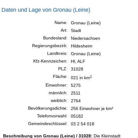
Daten und Lage von Gronau (Leine)
Name:
Gronau (Leine)
Art:
Stadt
Bundesland:
Niedersachsen
Regierungsbezirk:
Hildesheim
Landkreis:
Gronau (Leine)
Kfz-Kennzeichen:
HI, ALF
PLZ:
31028
Fläche:
2
021 in km
Einwohner:
5275
männlich:
2511
weiblich:
2764
Bevölkerungsdichte:
256 Einwohner je km²
Telefonvorwahl:
05182
Gemeindeschlüssel:
03 2 54 018
Beschreibung von Gronau (Leine) / 31028:
Die Kleinstadt