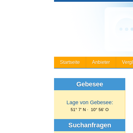
Startseite
Anbieter
Verg
Gebesee
Lage von Gebesee:
51° 7' N · 10° 56' O
Suchanfragen