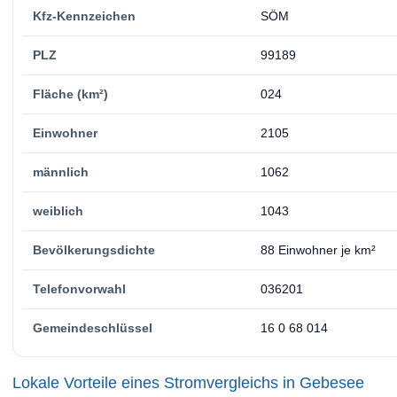
Kfz-Kennzeichen
SÖM
PLZ
99189
Fläche (km²)
024
Einwohner
2105
männlich
1062
weiblich
1043
Bevölkerungsdichte
88 Einwohner je km²
Telefonvorwahl
036201
Gemeindeschlüssel
16 0 68 014
Lokale Vorteile eines Stromvergleichs in Gebesee