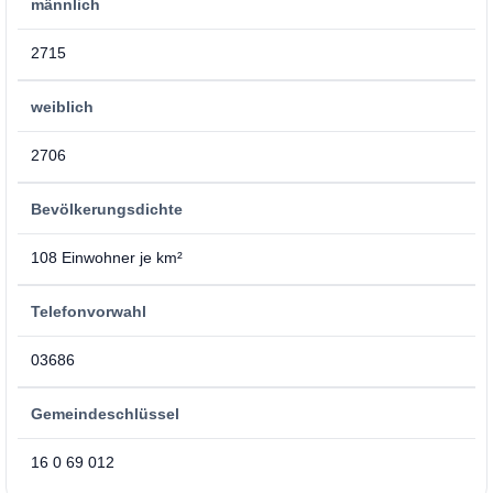
männlich
2715
weiblich
2706
Bevölkerungsdichte
108 Einwohner je km²
Telefonvorwahl
03686
Gemeindeschlüssel
16 0 69 012