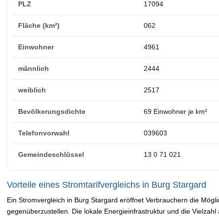
PLZ
17094
Fläche (km²)
062
Einwohner
4961
männlich
2444
weiblich
2517
Bevölkerungsdichte
69 Einwohner je km²
Telefonvorwahl
039603
Gemeindeschlüssel
13 0 71 021
Vorteile eines Stromtarifvergleichs in Burg Stargard
Ein Stromvergleich in Burg Stargard eröffnet Verbrauchern die Möglic
gegenüberzustellen. Die lokale Energieinfrastruktur und die Vielzahl