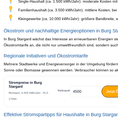
Single-Haushalt (ca. 1.500 kWh/Jahr): moderate Kosten mit
Familienhaushalt (ca. 3.500 kWh/Jahr): mittlere Kosten, bei
Kleingewerbe (ca. 10.000 kWh/Jahr): größere Bandbreite, wi
Ökostrom und nachhaltige Energieoptionen in Burg St
In Burg Stargard wächst das Interesse an erneuerbaren Energien st
Ökostromtarife an, die nicht nur umweltfreundlich sind, sondern auc
Regionale Initiativen und Ökostromtarife
Mehrere Stadtwerke und Energieversorger in der Umgebung fördern
Sonne oder Biomasse gewonnen werden. Verbraucher können so ak
Strompreise in Burg
Stargard
Jetzt 
Verbrauch
Richtwert: 4.500 kWh/Jahr · PLZ:
17094
Effektive Stromspartipps für Haushalte in Burg Starga