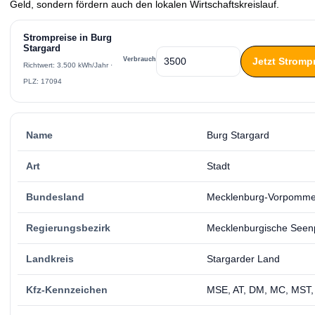
Geld, sondern fördern auch den lokalen Wirtschaftskreislauf.
Strompreise in Burg
Stargard
Jetzt Stromp
Verbrauch
Richtwert: 3.500 kWh/Jahr ·
PLZ: 17094
Name
Burg Stargard
Art
Stadt
Bundesland
Mecklenburg-Vorpomme
Regierungsbezirk
Mecklenburgische Seenp
Landkreis
Stargarder Land
Kfz-Kennzeichen
MSE, AT, DM, MC, MST