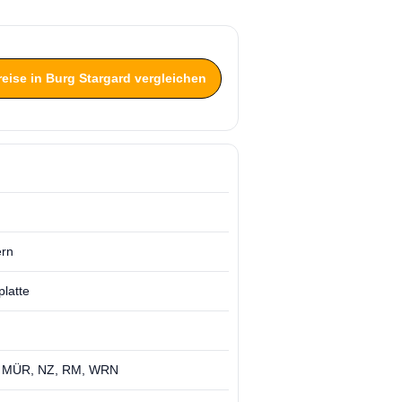
reise in Burg Stargard vergleichen
rn
latte
, MÜR, NZ, RM, WRN