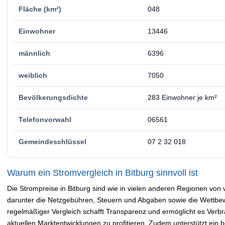
Fläche (km²)
048
Einwohner
13446
männlich
6396
weiblich
7050
Bevölkerungsdichte
283 Einwohner je km²
Telefonvorwahl
06561
Gemeindeschlüssel
07 2 32 018
Warum ein Stromvergleich in Bitburg sinnvoll ist
Die Strompreise in Bitburg sind wie in vielen anderen Regionen von
darunter die Netzgebühren, Steuern und Abgaben sowie die Wettbewe
regelmäßiger Vergleich schafft Transparenz und ermöglicht es Verb
aktuellen Marktentwicklungen zu profitieren. Zudem unterstützt ein