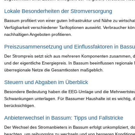
Lokale Besonderheiten der Stromversorgung
Bassum profitiert von einer guten Infrastruktur und Nähe zu wirtscha
Verfügbarkeit verschiedener Tarifoptionen auswirkt. Verbraucher kö
nachhaltigen Angeboten profitieren.
Preiszusammensetzung und Einflussfaktoren in Bass
Der Strompreis setzt sich aus mehreren Komponenten zusammen, 
und der eigentliche Energiepreis. In Bassum beeinflussen regionale
überregionale Netze die Gesamtkosten maßgeblich.
Steuern und Abgaben im Überblick
Besondere Bedeutung haben die EEG-Umlage und die Mehrwertsteuer
Schwankungen unterlagen. Für Bassumer Haushalte ist es wichtig, di
berücksichtigen.
Anbieterwechsel in Bassum: Tipps und Fallstricke
Der Wechsel des Stromanbieters in Bassum erfolgt unkompliziert, do
beachten, um reibungslos zu wechseln und von besseren Konditionen