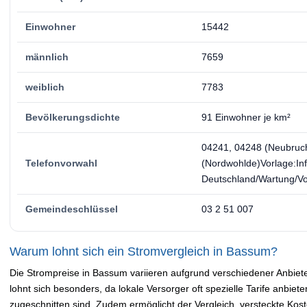
Einwohner
15442
männlich
7659
weiblich
7783
Bevölkerungsdichte
91 Einwohner je km²
04241, 04248 (Neubruc
Telefonvorwahl
(Nordwohlde)Vorlage:In
Deutschland/Wartung/Vor
Gemeindeschlüssel
03 2 51 007
Warum lohnt sich ein Stromvergleich in Bassum?
Die Strompreise in Bassum variieren aufgrund verschiedener Anbiete
lohnt sich besonders, da lokale Versorger oft spezielle Tarife anbiet
zugeschnitten sind. Zudem ermöglicht der Vergleich, versteckte Ko