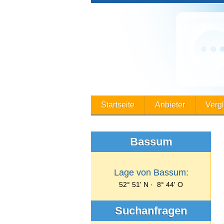
Startseite
Anbieter
Verg
Bassum
Lage von Bassum:
52° 51' N · 8° 44' O
Suchanfragen